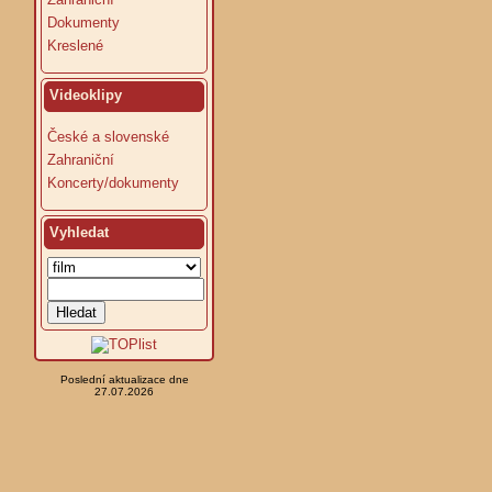
Dokumenty
Kreslené
Videoklipy
České a slovenské
Zahraniční
Koncerty/dokumenty
Vyhledat
Poslední aktualizace dne
27.07.2026