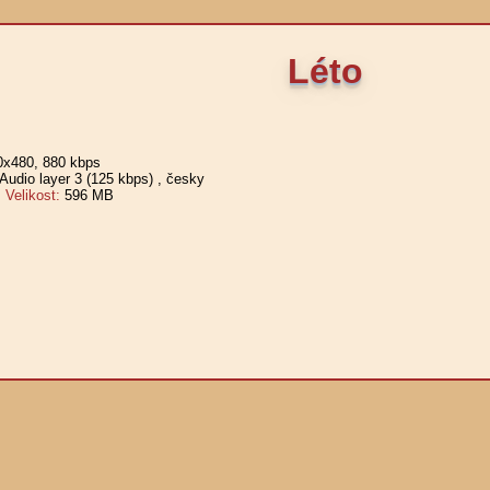
Léto
0x480, 880 kbps
udio layer 3 (125 kbps)
, česky
elikost:
596 MB