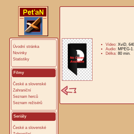
Video:
XviD, 64
Úvodní stránka
Audio:
MPEG-1 A
Novinky
Délka:
80 min.
V
Statistiky
Filmy
České a slovenské
Zahraniční
Seznam herců
Seznam režisérů
Seriály
České a slovenské
Zahraniční