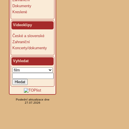
Dokumenty
Kreslené
Videoklipy
České a slovenské
Zahraniční
Koncerty/dokumenty
Vyhledat
Poslední aktualizace dne
27.07.2026