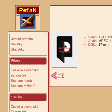
Video:
XviD, 72
Úvodní stránka
Audio:
MPEG-1 A
Novinky
Délka:
17 min.
V
Statistiky
Filmy
České a slovenské
Zahraniční
Seznam herců
Seznam režisérů
Seriály
České a slovenské
Zahraniční