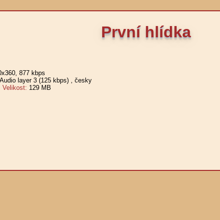
První hlídka
0x360, 877 kbps
udio layer 3 (125 kbps)
, česky
elikost:
129 MB