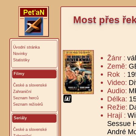
Most přes ře
Úvodní stránka
Novinky
Žánr :
vá
Statistiky
Země:
G
Rok :
19
Filmy
Video:
Di
České a slovenské
Audio:
MP
Zahraniční
Délka:
15
Seznam herců
Seznam režisérů
Režie:
D
Hrají :
Wi
Seriály
Sessue H
České a slovenské
André Mor
Zahraniční