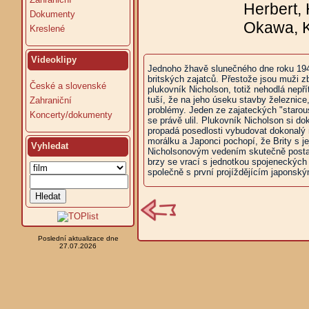
Herbert,
Dokumenty
Okawa, K
Kreslené
Videoklipy
Jednoho žhavě slunečného dne roku 1943
britských zajatců. Přestože jsou muži zb
České a slovenské
plukovník Nicholson, totiž nehodlá nepřít
tuší, že na jeho úseku stavby železnic
Zahraniční
problémy. Jeden ze zajateckých "starou
Koncerty/dokumenty
se právě ulil. Plukovník Nicholson si d
propadá posedlosti vybudovat dokonalý
morálku a Japonci pochopí, že Brity s je
Vyhledat
Nicholsonovým vedením skutečně postaví
brzy se vrací s jednotkou spojeneckých 
společně s první projíždějícím japonsk
Poslední aktualizace dne
27.07.2026