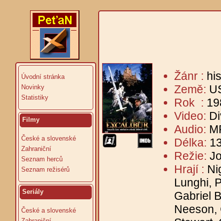
Žánr :
hi
Úvodní stránka
Země:
U
Novinky
Statistiky
Rok :
19
Video:
Di
Filmy
Audio:
MP
České a slovenské
Délka:
13
Zahraniční
Režie:
J
Seznam herců
Hrají :
Ni
Seznam režisérů
Lunghi, P
Seriály
Gabriel 
Neeson, C
České a slovenské
Zahraniční