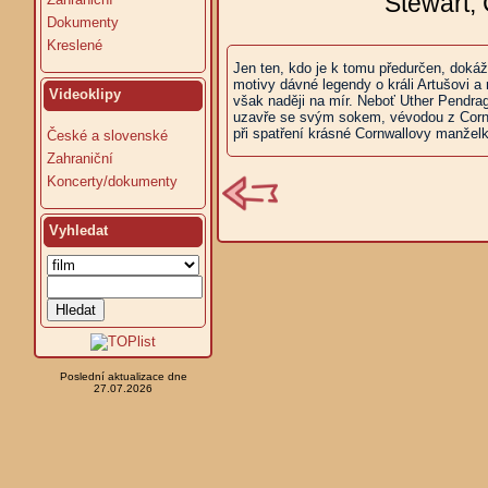
Stewart, 
Dokumenty
Kreslené
Jen ten, kdo je k tomu předurčen, doká
motivy dávné legendy o králi Artušovi a
Videoklipy
však naději na mír. Neboť Uther Pendrag
uzavře se svým sokem, vévodou z Cornwal
při spatření krásné Cornwallovy manželk
České a slovenské
Zahraniční
Koncerty/dokumenty
Vyhledat
Poslední aktualizace dne
27.07.2026