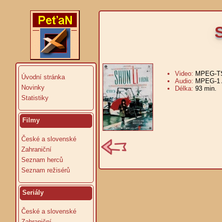
Video:
MPEG-TS
Úvodní stránka
Audio:
MPEG-1 A
Novinky
Délka:
93 min.
V
Statistiky
Filmy
České a slovenské
Zahraniční
Seznam herců
Seznam režisérů
Seriály
České a slovenské
Zahraniční