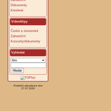
Dokumenty
Kreslené
Videoklipy
České a slovenské
Zahraniční
Koncerty/dokumenty
Vyhledat
Poslední aktualizace dne
27.07.2026