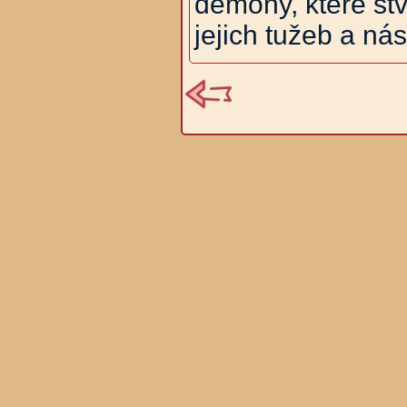
démony, které stvo
jejich tužeb a ná