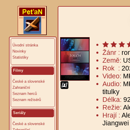
Úvodní stránka
Žánr :
rom
Novinky
Statistiky
Země:
U
Rok :
20
Filmy
Video:
M
České a slovenské
Audio:
MP
Zahraniční
titulky
Seznam herců
Délka:
92
Seznam režisérů
Režie:
A
Seriály
Hrají :
Al
Jiangwei
České a slovenské
Zahraniční