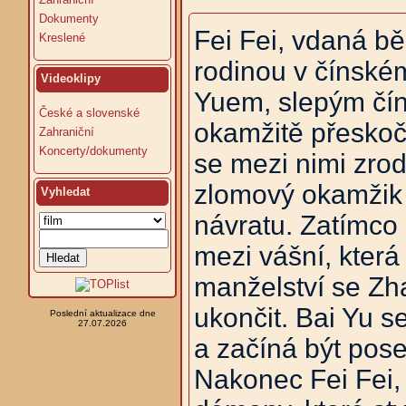
Dokumenty
Fei Fei, vdaná bě
Kreslené
rodinou v čínské
Videoklipy
Yuem, slepým čí
České a slovenské
okamžitě přeskoč
Zahraniční
Koncerty/dokumenty
se mezi nimi zrod
zlomový okamžik v
Vyhledat
návratu. Zatímco 
mezi vášní, která 
manželství se Z
ukončit. Bai Yu s
Poslední aktualizace dne
27.07.2026
a začíná být pose
Nakonec Fei Fei, 