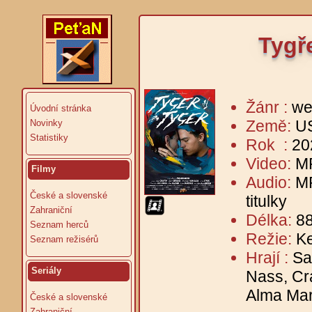
Tygře
Žánr :
we
Úvodní stránka
Země:
U
Novinky
Statistiky
Rok :
20
Video:
M
Filmy
Audio:
MP
České a slovenské
titulky
Zahraniční
Délka:
88
Seznam herců
Režie:
K
Seznam režisérů
Hrají :
Sa
Seriály
Nass, Cr
Alma Mar
České a slovenské
Zahraniční