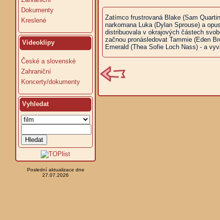
Dokumenty
Zatímco frustrovaná Blake (Sam Quarti
Kreslené
narkomana Luka (Dylan Sprouse) a opust
distribuovala v okrajových částech svob
začnou pronásledovat Tammie (Eden Broli
Videoklipy
Emerald (Thea Sofie Loch Nass) - a vy
České a slovenské
Zahraniční
Koncerty/dokumenty
Vyhledat
Poslední aktualizace dne
27.07.2026