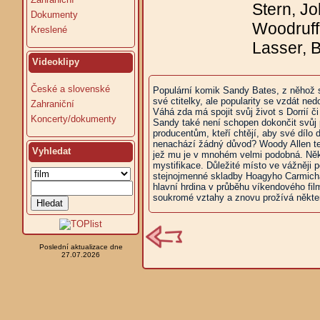
Stern, J
Dokumenty
Woodruff
Kreslené
Lasser, B
Videoklipy
České a slovenské
Populární komik Sandy Bates, z něhož se
své ctitelky, ale popularity se vzdát n
Zahraniční
Váhá zda má spojit svůj život s Dorrií č
Koncerty/dokumenty
Sandy také není schopen dokončit svůj p
producentům, kteří chtějí, aby své dílo 
nenachází žádný důvod? Woody Allen tent
Vyhledat
jež mu je v mnohém velmi podobná. Někt
mystifikace. Důležité místo ve vážněji
stejnojmenné skladby Hoagyho Carmichael
hlavní hrdina v průběhu víkendového fil
soukromé vztahy a znovu prožívá někter
Poslední aktualizace dne
27.07.2026