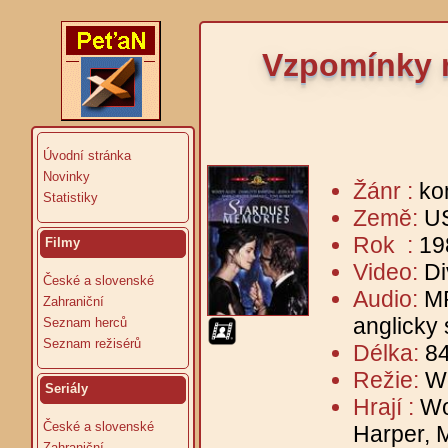
Vzpomínky n
Úvodní stránka
Novinky
Žánr :
ko
Statistiky
Země:
U
Rok :
19
Filmy
Video:
Di
České a slovenské
Audio:
MP
Zahraniční
anglicky
Seznam herců
Seznam režisérů
Délka:
84
Režie:
W
Seriály
Hrají :
Wo
České a slovenské
Harper, M
Zahraniční