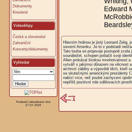
Whiting, 
Dokumenty
Edward M
Kreslené
McRobbie
Beardsle
Videoklipy
České a slovenské
Hlavním hrdinou je jistý Leonard Zelig, 
Zahraniční
severní Ameriku. Je to v podstatě nešťas
Koncerty/dokumenty
Tato touha se projevuje postupně zcela
sounáležet, schopen potlačit svoji ident
Allen prokázal širokou mnohotvárnost a p
Vyhledat
vytváří s jakýmsi důrazem na věcnost a 
archivní záběry a výpovědi těch, kteří se
se skutečnými americkými prezidenty 
nabízí více, než pouhé zachycení ojedině
nepříliš pozitivní role sdělovacích prost
Poslední aktualizace dne
27.07.2026