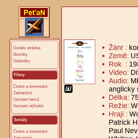
Žánr :
ko
Úvodní stránka
Země:
U
Novinky
Statistiky
Rok :
19
Video:
Di
Filmy
Audio:
MP
České a slovenské
anglicky
Zahraniční
Délka:
75
Seznam herců
Režie:
W
Seznam režisérů
Hrají :
Wo
Seriály
Patrick 
Paul Nev
České a slovenské
Zahraniční