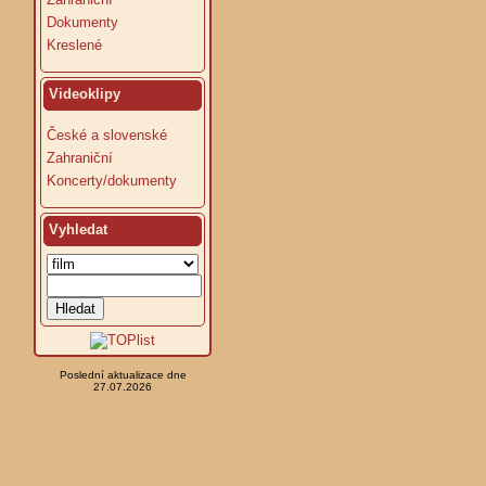
Dokumenty
Kreslené
Videoklipy
České a slovenské
Zahraniční
Koncerty/dokumenty
Vyhledat
Poslední aktualizace dne
27.07.2026