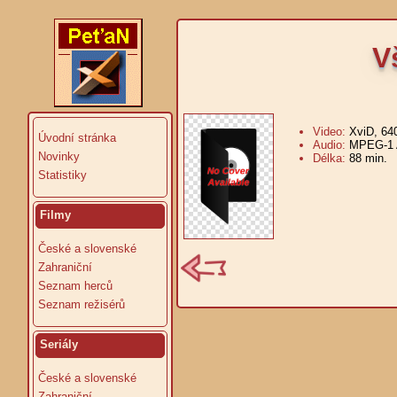
V
Video:
XviD, 64
Úvodní stránka
Audio:
MPEG-1 A
Novinky
Délka:
88 min.
V
Statistiky
Filmy
České a slovenské
Zahraniční
Seznam herců
Seznam režisérů
Seriály
České a slovenské
Zahraniční