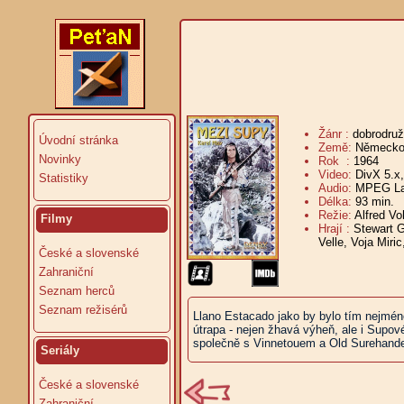
Žánr :
dobrodru
Úvodní stránka
Země:
Německo
Novinky
Rok :
1964
Video:
DivX 5.x
Statistiky
Audio:
MPEG Lay
Délka:
93 min.
V
Režie:
Alfred Vo
Filmy
Hrají :
Stewart G
Velle, Voja Miri
České a slovenské
Zahraniční
Seznam herců
Seznam režisérů
Llano Estacado jako by bylo tím nejméně
útrapa - nejen žhavá výheň, ale i Supové
společně s Vinnetouem a Old Surehandem 
Seriály
České a slovenské
Zahraniční