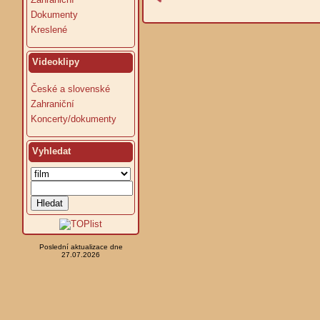
Dokumenty
Kreslené
Videoklipy
České a slovenské
Zahraniční
Koncerty/dokumenty
Vyhledat
Poslední aktualizace dne
27.07.2026