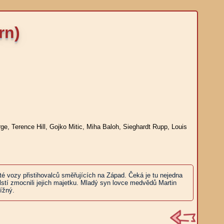
rn)
ge, Terence Hill, Gojko Mitic, Miha Baloh, Sieghardt Rupp, Louis
té vozy přistihovalců směřujících na Západ. Čeká je tu nejedna
 lstí zmocnili jejich majetku. Mladý syn lovce medvědů Martin
ížný.