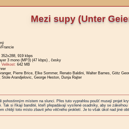
Mezi supy (Unter Geie
žný
/Francie
, 352x288, 919 kbps
er 3 mono (MP3) (47 kbps)
, česky
elikost:
642 MB
hrer
ranger, Pierre Brice, Elke Sommer, Renato Baldini, Walter Barnes, Götz Geor
c, Stole Arandjelovic, George Heston, Dunja Rajter
 pohostinným místem na slunci. Přes tuto vyprahlou poušť musejí projet kry
. Tak si říkají bandité, kteří přepadávají vysílené osadníky, aby se zákeřnou
chtějí toto místo zbavit jeho věčného prokletí. Je to však úkol nad jiné obt