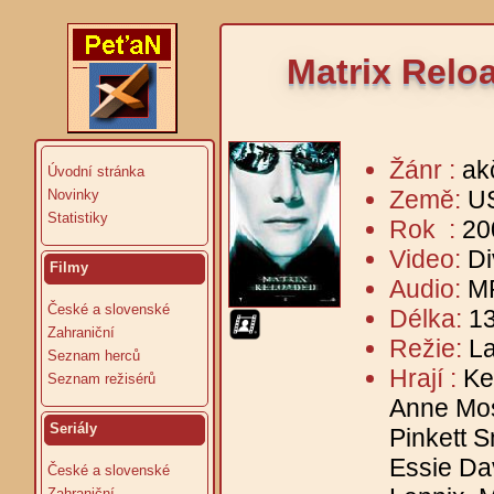
Matrix Relo
Žánr :
akč
Úvodní stránka
Země:
U
Novinky
Statistiky
Rok :
20
Video:
Di
Filmy
Audio:
MP
České a slovenské
Délka:
13
Zahraniční
Režie:
L
Seznam herců
Hrají :
Ke
Seznam režisérů
Anne Mos
Seriály
Pinkett S
Essie Da
České a slovenské
Zahraniční