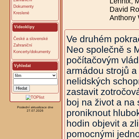
Lennix, 
Dokumenty
David Ro
Kreslené
Anthony
Videoklipy
Ve druhém pokrač
České a slovenské
Zahraniční
Neo společně s Mo
Koncerty/dokumenty
počítačovým vlád
Vyhledat
armádou strojů a
nelidských schopn
zastavit zotročov
boj na život a na
Poslední aktualizace dne
proniknout hlubo
27.07.2026
hodin objevit a zl
pomocnými jednot