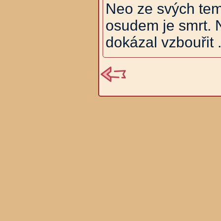
Neo ze svých tem
osudem je smrt. 
dokázal vzbouřit .