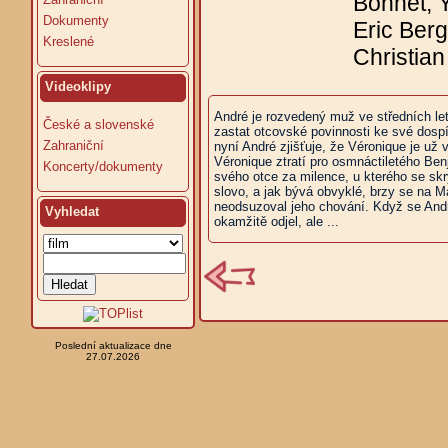
Bonnet, Y
Dokumenty
Eric Berg
Kreslené
Christia
Videoklipy
André je rozvedený muž ve středních let
České a slovenské
zastat otcovské povinnosti ke své dospí
Zahraniční
nyní André zjišťuje, že Véronique je už 
Véronique ztratí pro osmnáctiletého Ben
Koncerty/dokumenty
svého otce za milence, u kterého se skrý
slovo, a jak bývá obvyklé, brzy se na M
neodsuzoval jeho chování. Když se André
Vyhledat
okamžitě odjel, ale ...
Poslední aktualizace dne
27.07.2026