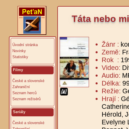
Táta nebo mi
Žánr :
ko
Úvodní stránka
Země:
Fr
Novinky
Statistiky
Rok :
19
Video:
Di
Filmy
Audio:
MP
České a slovenské
Délka:
99
Zahraniční
Režie:
Gé
Seznam herců
Hrají :
Gé
Seznam režisérů
Catherin
Seriály
Hérold, 
Evelyne 
České a slovenské
Zahraniční