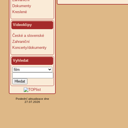
Dokumenty
Kreslené
Videoklipy
České a slovenské
Zahraniční
Koncerty/dokumenty
Vyhledat
Poslední aktualizace dne
27.07.2026