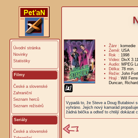
N
Žánr :
komedie
Úvodní stránka
Země:
USA
Novinky
Rok :
1998
Video:
DivX 3.1
Statistiky
Audio:
MPEG Lay
Délka:
78 min.
V
Režie:
John For
Filmy
Hrají :
Will Ferr
Duncan, Richard
České a slovenské
Zahraniční
Seznam herců
Vypadá to, že Steve a Doug Butabiovi s
Seznam režisérů
vyhráno. Jejich nový kamarád propašuje dv
žádná béčka a odteď to chtějí dokázat ce
Seriály
České a slovenské
Zahraniční