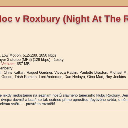
oc v Roxbury (Night At The 
1 Low Motion, 512x288, 1050 kbps
er 3 stereo (MP3) (128 kbps)
, česky
elikost:
657 MB
tenberry
ell, Chris Kattan, Raquel Gardner, Viveca Paulin, Paulette Braxton, Michael M
 Grieco, Trish Ramish, Loni Anderson, Dan Hedaya, Gina Mari, Roy Jenkins
e nikdy nedostanou na seznam hostů slavného tanečního klubu Roxbury. Jenž
ojici dovnitř a bratři se tak ocitnou přímo uprostřed třpytivého světa, o němž
lému světu ... prostě to roztočit!