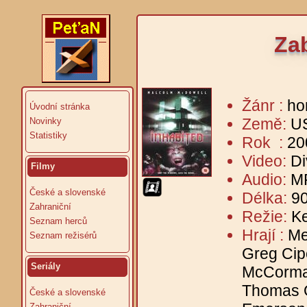
Zab
Žánr :
ho
Úvodní stránka
Země:
U
Novinky
Statistiky
Rok :
20
Video:
Di
Filmy
Audio:
MP
České a slovenské
Délka:
90
Zahraniční
Režie:
Ke
Seznam herců
Hrají :
Me
Seznam režisérů
Greg Cip
Seriály
McCormac
Thomas O
České a slovenské
Zahraniční