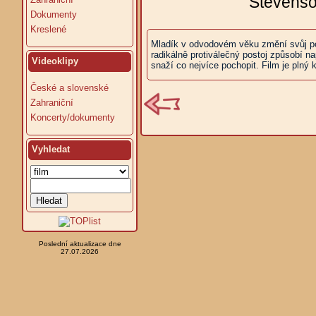
Stevenso
Dokumenty
Kreslené
Mladík v odvodovém věku změní svůj pohl
radikálně protiválečný postoj způsobí n
Videoklipy
snaží co nejvíce pochopit. Film je plný 
České a slovenské
Zahraniční
Koncerty/dokumenty
Vyhledat
Poslední aktualizace dne
27.07.2026