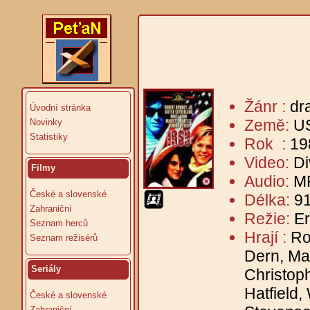
Žánr :
dr
Úvodní stránka
Země:
U
Novinky
Statistiky
Rok :
19
Video:
Di
Filmy
Audio:
MP
České a slovenské
Délka:
91
Zahraniční
Režie:
E
Seznam herců
Hrají :
Ro
Seznam režisérů
Dern, Ma
Seriály
Christop
Hatfield,
České a slovenské
Zahraniční