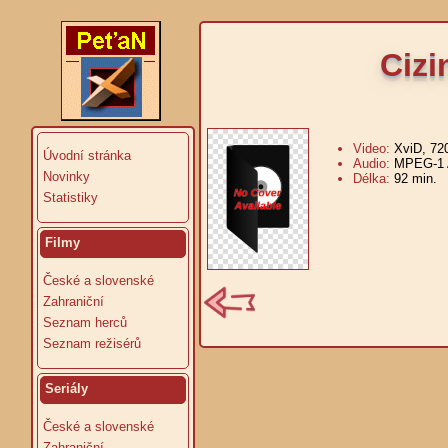
Cizi
Video:
XviD, 72
Úvodní stránka
Audio:
MPEG-1 A
Novinky
Délka:
92 min.
V
Statistiky
Filmy
České a slovenské
Zahraniční
Seznam herců
Seznam režisérů
Seriály
České a slovenské
Zahraniční