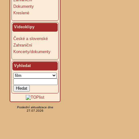
Dokumenty
Kreslené
Videoklipy
České a slovenské
Zahraniční
Koncerty/dokumenty
Vyhledat
Poslední aktualizace dne
27.07.2026