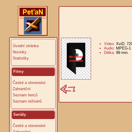
Video:
XviD, 72
Úvodní stránka
Audio:
MPEG-1 A
Novinky
Délka:
99 min.
V
Statistiky
Filmy
České a slovenské
Zahraniční
Seznam herců
Seznam režisérů
Seriály
České a slovenské
Zahraniční