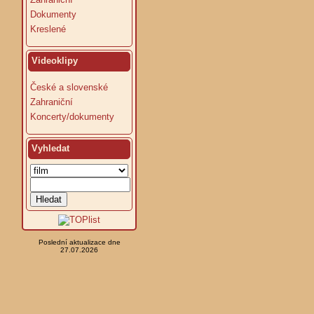
Dokumenty
Kreslené
Videoklipy
České a slovenské
Zahraniční
Koncerty/dokumenty
Vyhledat
Poslední aktualizace dne
27.07.2026