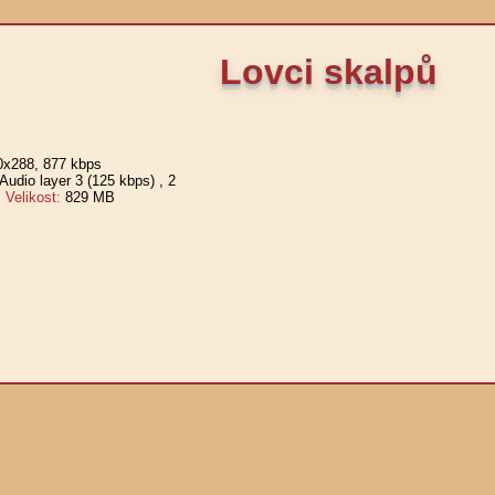
Lovci skalpů
0x288, 877 kbps
udio layer 3 (125 kbps)
, 2
elikost:
829 MB