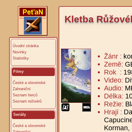
Kletba Růžové
Úvodní stránka
Novinky
Žánr :
ko
Statistiky
Země:
G
Rok :
19
Filmy
Video:
Di
České a slovenské
Audio:
MP
Zahraniční
Délka:
10
Seznam herců
Seznam režisérů
Režie:
B
Hrají :
Da
Seriály
Capucine
České a slovenské
Korman, 
Zahraniční