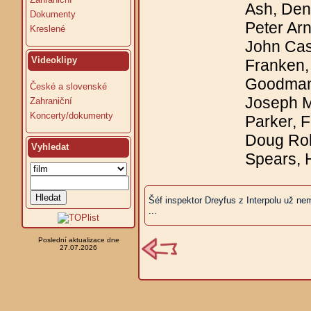
Ash, Den
Dokumenty
Peter Arn
Kreslené
John Cass
Videoklipy
Franken,
Goodman,
České a slovenské
Joseph Mo
Zahraniční
Koncerty/dokumenty
Parker, 
Doug Rob
Vyhledat
Spears, 
Šéf inspektor Dreyfus z Interpolu už n
...
Poslední aktualizace dne
27.07.2026