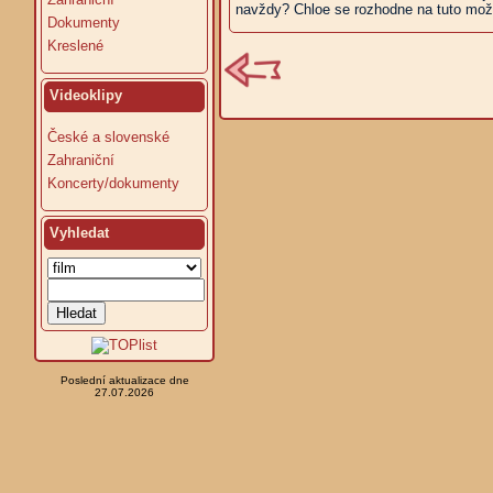
navždy? Chloe se rozhodne na tuto možn
Dokumenty
Kreslené
Videoklipy
České a slovenské
Zahraniční
Koncerty/dokumenty
Vyhledat
Poslední aktualizace dne
27.07.2026