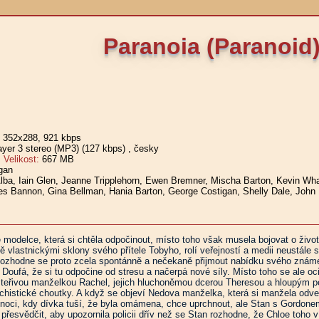
Paranoia (Paranoid
, 352x288, 921 kbps
er 3 stereo (MP3) (127 kbps)
, česky
elikost:
667 MB
gan
lba, Iain Glen, Jeanne Tripplehorn, Ewen Bremner, Mischa Barton, Kevin What
s Bannon, Gina Bellman, Hania Barton, George Costigan, Shelly Dale, John 
é modelce, která si chtěla odpočinout, místo toho však musela bojovat o život
ně vlastnickými sklony svého přítele Tobyho, rolí veřejností a medii neustá
 Rozhodne se proto zcela spontánně a nečekaně přijmout nabídku svého znám
oufá, že si tu odpočine od stresu a načerpá nové síly. Místo toho se ale 
teřivou manželkou Rachel, jejich hluchoněmou dcerou Theresou a hloupým 
chistické choutky. A když se objeví Nedova manželka, která si manžela odv
oci, kdy dívka tuší, že byla omámena, chce uprchnout, ale Stan s Gordonem ji 
přesvědčit, aby upozornila policii dřív než se Stan rozhodne, že Chloe toho v