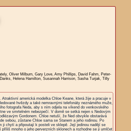
)
ely, Oliver Milburn, Gary Love, Amy Phillips, David Fahm, Peter-
Danks, Helena Hamilton, Susannah Harrison, Sasha Turjak, Tilly
. Atraktivní americká modelka Chloe Keane, která žije a pracuje v
le sledované hvězdy a také nemravnými telefonáty neznámého muže,
ého fotografa Neda, aby s ním odjela na víkend do venkovského
ocitne ve smrtelném nebezpečí. V domě se setká nejen s Nedovým
podlézavým Gordonem. Chloe netuší, že Ned obvykle obstarává
ede sebou, zůstane Chloe sama se Stanem a jeho rodinou. Po
chytí a připoutají k posteli ve sklepě. Její jedinou nadějí se
í příliš mnoho o jeho perverzních sklonech a rozhodne se ji umlčet