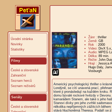
Žánr :
thriller
Úvodní stránka
Země:
GB
Novinky
Rok :
2000
Video:
DivX 5.x
Statistiky
Audio:
MPEG Lay
Délka:
89 min.
V
Režie:
John Dui
Filmy
Hrají :
Jessica A
Hugo Daly, Jame
České a slovenské
Vosburgh
Zahraniční
Seznam herců
Americký psychologický thriller o krásn
Seznam režisérů
Londýně, se cítí unavená prací, přehna
které ji pronásledují na každém kroku.
domu bývalé rockové hvězdy v Devonu. D
Seriály
kamarádem Stanem, ale také s jeho haš
Stanovi dívky pro jeho zvrhlé sadomaso
České a slovenské
několika nepříjemných zážitcích během n
stává hluchoněmá Theresa. Podaří se jí 
Zahraniční