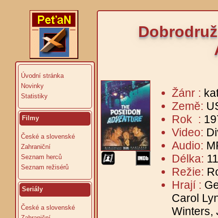
Dobrodruž
Úvodní stránka
Novinky
Žánr :
ka
Statistiky
Země:
U
Rok :
19
Filmy
Video:
Di
České a slovenské
Audio:
MP
Zahraniční
Délka:
11
Seznam herců
Seznam režisérů
Režie:
R
Hrají :
Ge
Seriály
Carol Ly
České a slovenské
Winters, 
Zahraniční