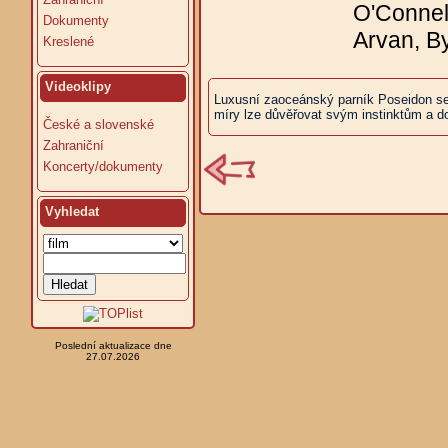
O'Connell
Dokumenty
Arvan, B
Kreslené
Videoklipy
Luxusní zaoceánský parník Poseidon se p
míry lze důvěřovat svým instinktům a d
České a slovenské
Zahraniční
Koncerty/dokumenty
Vyhledat
Poslední aktualizace dne
27.07.2026