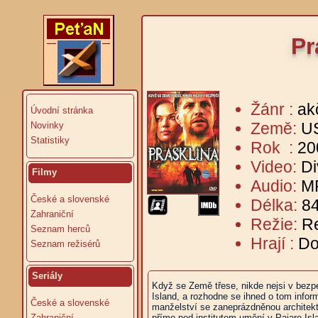
Pr
Žánr :
akč
Úvodní stránka
Země:
U
Novinky
Statistiky
Rok :
20
Video:
Di
Filmy
Audio:
MP
České a slovenské
Délka:
84
Zahraniční
Režie:
R
Seznam herců
Hrají :
Do
Seznam režisérů
Seriály
Když se Země třese, nikde nejsi v bezp
Island, a rozhodne se ihned o tom infor
České a slovenské
manželství se zaneprázdněnou architekt
Zahraniční
přímo pod institutem umění v Pajaro Isl