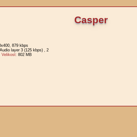
Casper
0x400, 879 kbps
udio layer 3 (125 kbps)
, 2
elikost:
802 MB