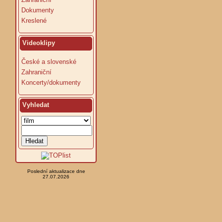
Dokumenty
Kreslené
Videoklipy
České a slovenské
Zahraniční
Koncerty/dokumenty
Vyhledat
Poslední aktualizace dne
27.07.2026