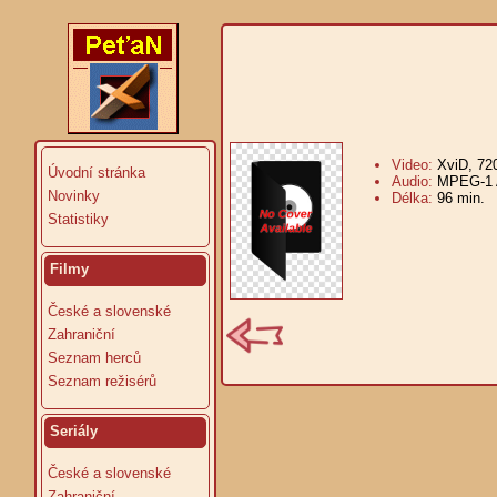
Video:
XviD, 72
Úvodní stránka
Audio:
MPEG-1 A
Novinky
Délka:
96 min.
V
Statistiky
Filmy
České a slovenské
Zahraniční
Seznam herců
Seznam režisérů
Seriály
České a slovenské
Zahraniční