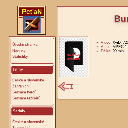
Bur
Video:
XviD, 72
Úvodní stránka
Audio:
MPEG-1 A
Novinky
Délka:
90 min.
V
Statistiky
Filmy
České a slovenské
Zahraniční
Seznam herců
Seznam režisérů
Seriály
České a slovenské
Zahraniční