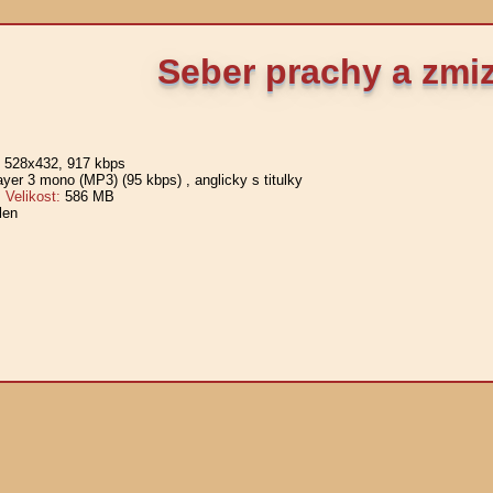
Seber prachy a zmi
, 528x432, 917 kbps
er 3 mono (MP3) (95 kbps)
, anglicky
s titulky
elikost:
586 MB
len