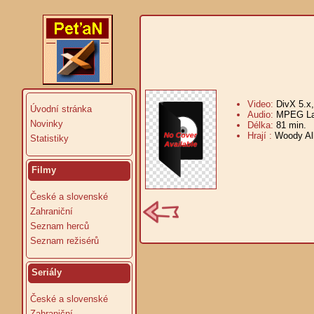
Video:
DivX 5.x
Úvodní stránka
Audio:
MPEG Lay
Novinky
Délka:
81 min.
V
Hrají :
Woody Al
Statistiky
Filmy
České a slovenské
Zahraniční
Seznam herců
Seznam režisérů
Seriály
České a slovenské
Zahraniční