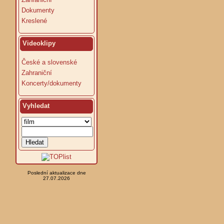
Dokumenty
Kreslené
Videoklipy
České a slovenské
Zahraniční
Koncerty/dokumenty
Vyhledat
Poslední aktualizace dne
27.07.2026