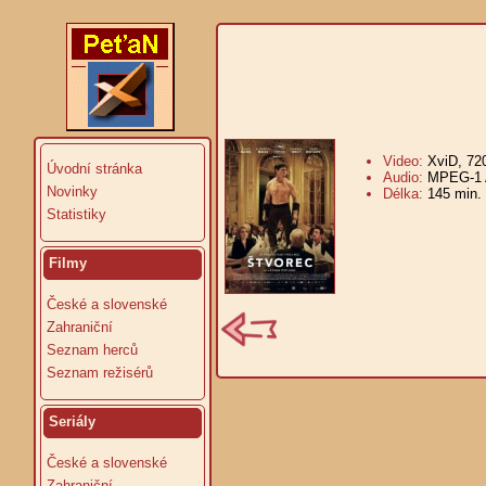
Video:
XviD, 72
Úvodní stránka
Audio:
MPEG-1 A
Novinky
Délka:
145 min.
Statistiky
Filmy
České a slovenské
Zahraniční
Seznam herců
Seznam režisérů
Seriály
České a slovenské
Zahraniční