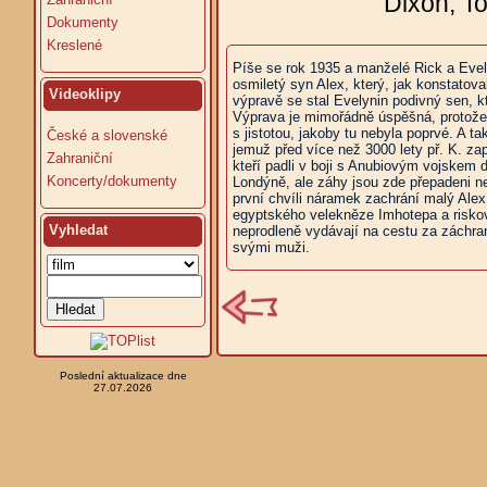
Dixon, To
Dokumenty
Kreslené
Píše se rok 1935 a manželé Rick a Evely
osmiletý syn Alex, který, jak konstatov
Videoklipy
výpravě se stal Evelynin podivný sen, kt
Výprava je mimořádně úspěšná, protože
s jistotou, jakoby tu nebyla poprvé. A 
České a slovenské
jemuž před více než 3000 lety př. K. za
Zahraniční
kteří padli v boji s Anubiovým vojskem
Koncerty/dokumenty
Londýně, ale záhy jsou zde přepadeni ne
první chvíli náramek zachrání malý Alex
egyptského velekněze Imhotepa a riskovat
Vyhledat
neprodleně vydávají na cestu za záchran
svými muži.
Poslední aktualizace dne
27.07.2026