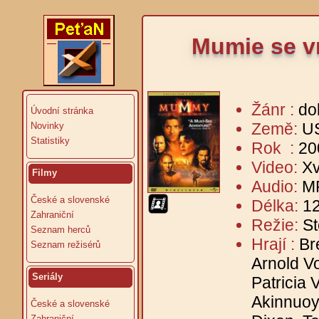
Mumie se v
Žánr :
do
Úvodní stránka
Země:
U
Novinky
Statistiky
Rok :
20
Video:
Xv
Filmy
Audio:
MP
České a slovenské
Délka:
12
Zahraniční
Režie:
S
Seznam herců
Hrají :
Br
Seznam režisérů
Arnold V
Seriály
Patricia
Akinnuoy
České a slovenské
Zahraniční