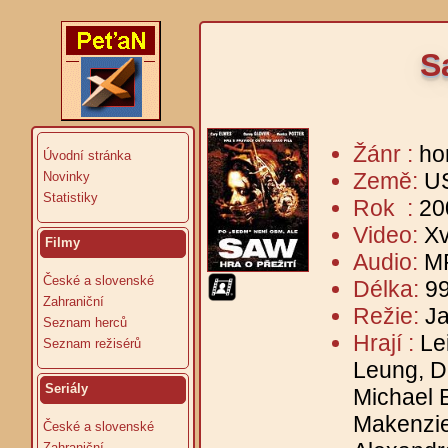
S
Žánr :
ho
Úvodní stránka
Země:
U
Novinky
Statistiky
Rok :
20
Video:
Xv
Filmy
Audio:
MP
České a slovenské
Délka:
99
Zahraniční
Režie:
J
Seznam herců
Hrají :
Le
Seznam režisérů
Leung, Di
Seriály
Michael 
Makenzie
České a slovenské
Zahraniční