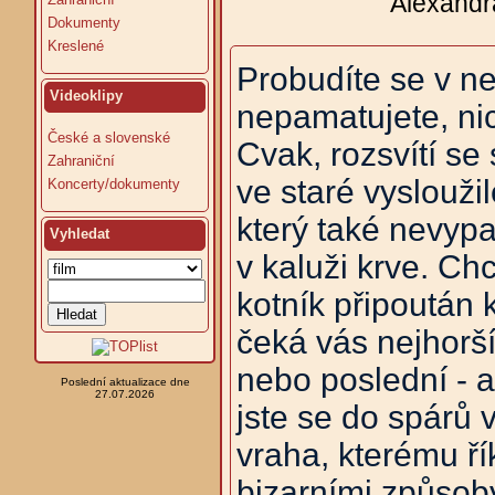
Alexandr
Dokumenty
Kreslené
Probudíte se v ne
Videoklipy
nepamatujete, nic
České a slovenské
Cvak, rozsvítí se
Zahraniční
ve staré vyslouži
Koncerty/dokumenty
který také nevypa
Vyhledat
v kaluži krve. Chc
kotník připoután k
čeká vás nejhorší
nebo poslední - a
Poslední aktualizace dne
27.07.2026
jste se do spárů 
vraha, kterému řík
bizarními způsoby