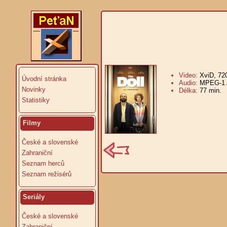
Video:
XviD, 72
Úvodní stránka
Audio:
MPEG-1 A
Novinky
Délka:
77 min.
V
Statistiky
Filmy
České a slovenské
Zahraniční
Seznam herců
Seznam režisérů
Seriály
České a slovenské
Zahraniční