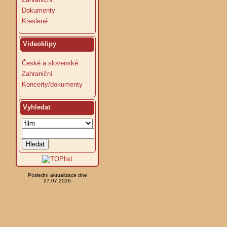
Dokumenty
Kreslené
Videoklipy
České a slovenské
Zahraniční
Koncerty/dokumenty
Vyhledat
Poslední aktualizace dne
27.07.2026