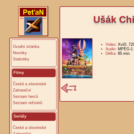
Ušák Chi
Video:
XviD, 72
Úvodní stránka
Audio:
MPEG-1 A
Novinky
Délka:
85 min.
V
Statistiky
Filmy
České a slovenské
Zahraniční
Seznam herců
Seznam režisérů
Seriály
České a slovenské
Zahraniční