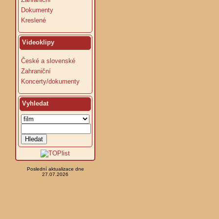
Dokumenty
Kreslené
Videoklipy
České a slovenské
Zahraniční
Koncerty/dokumenty
Vyhledat
Poslední aktualizace dne
27.07.2026