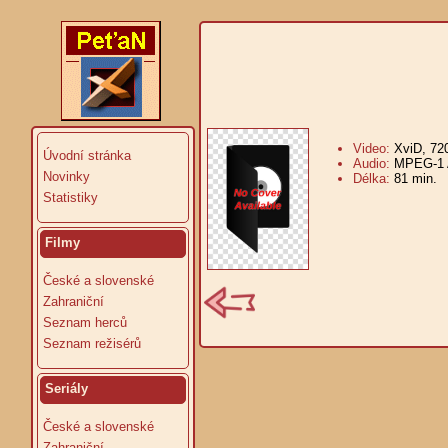
Video:
XviD, 72
Úvodní stránka
Audio:
MPEG-1 A
Novinky
Délka:
81 min.
V
Statistiky
Filmy
České a slovenské
Zahraniční
Seznam herců
Seznam režisérů
Seriály
České a slovenské
Zahraniční