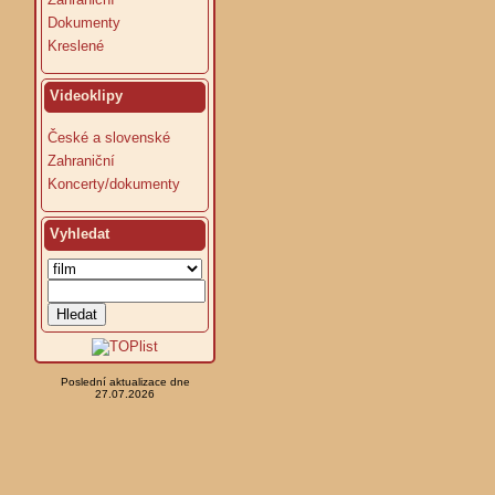
Dokumenty
Kreslené
Videoklipy
České a slovenské
Zahraniční
Koncerty/dokumenty
Vyhledat
Poslední aktualizace dne
27.07.2026