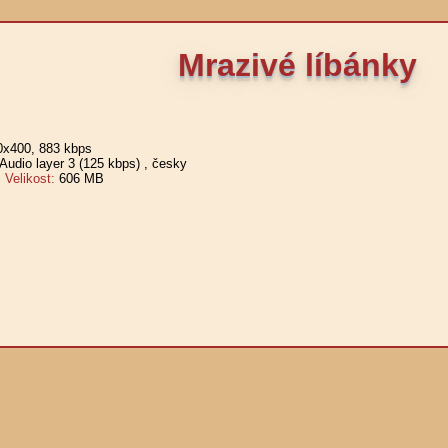
Mrazivé líbánky
0x400, 883 kbps
udio layer 3 (125 kbps)
, česky
elikost:
606 MB