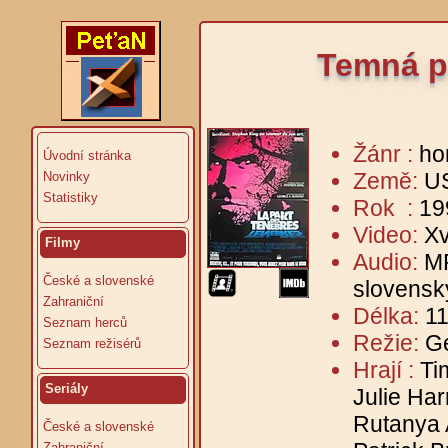
Temná po
Žánr :
ho
Úvodní stránka
Země:
U
Novinky
Statistiky
Rok :
19
Video:
Xv
Filmy
Audio:
MP
České a slovenské
slovensk
Zahraniční
Délka:
11
Seznam herců
Režie:
G
Seznam režisérů
Hrají :
Ti
Seriály
Julie Har
Rutanya 
České a slovenské
Zahraniční