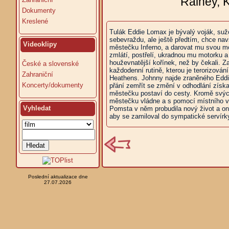
Rainey, K
Dokumenty
Kreslené
Tulák Eddie Lomax je bývalý voják, suž
sebevraždu, ale ještě předtím, chce na
Videoklipy
městečku Inferno, a darovat mu svou m
zmlátí, postřelí, ukradnou mu motorku 
houževnatější kořínek, než by čekali. 
České a slovenské
každodenní rutině, kterou je terorizo
Zahraniční
Heathens. Johnny najde zraněného Eddie
Koncerty/dokumenty
přání zemřít se změní v odhodlání získa
městečku postaví do cesty. Kromě svých
městečku vládne a s pomocí místního v
Vyhledat
Pomsta v něm probudila nový život a on
aby se zamiloval do sympatické servír
Poslední aktualizace dne
27.07.2026