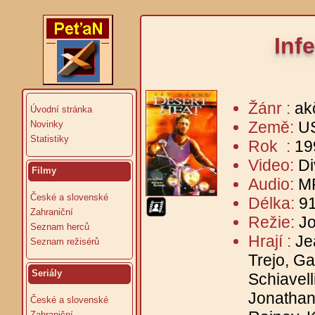
Inf
Žánr :
ak
Úvodní stránka
Země:
U
Novinky
Statistiky
Rok :
19
Video:
Di
Filmy
Audio:
MP
České a slovenské
Délka:
91
Zahraniční
Režie:
Jo
Seznam herců
Hrají :
Je
Seznam režisérů
Trejo, Ga
Seriály
Schiavell
Jonathan 
České a slovenské
Zahraniční