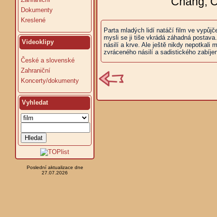
Chang, C
Dokumenty
Kreslené
Parta mladých lidí natáčí film ve vypů
mysli se ji tiše vkrádá záhadná postava.
Videoklipy
násilí a krve. Ale ještě nikdy nepotkali
zvráceného násilí a sadistického zabíje
České a slovenské
Zahraniční
Koncerty/dokumenty
Vyhledat
Poslední aktualizace dne
27.07.2026