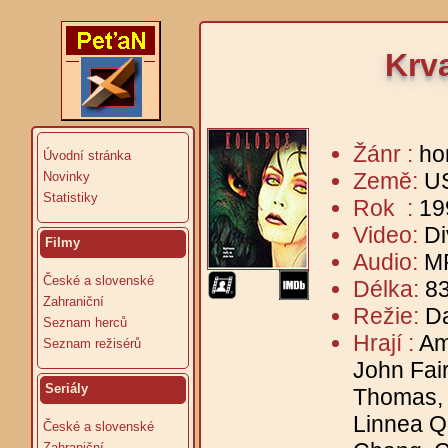
Krv
Žánr :
ho
Úvodní stránka
Země:
U
Novinky
Statistiky
Rok :
19
Video:
Di
Filmy
Audio:
MP
České a slovenské
Délka:
83
Zahraniční
Režie:
Da
Seznam herců
Hrají :
Am
Seznam režisérů
John Fair
Seriály
Thomas, 
Linnea Q
České a slovenské
Zahraniční