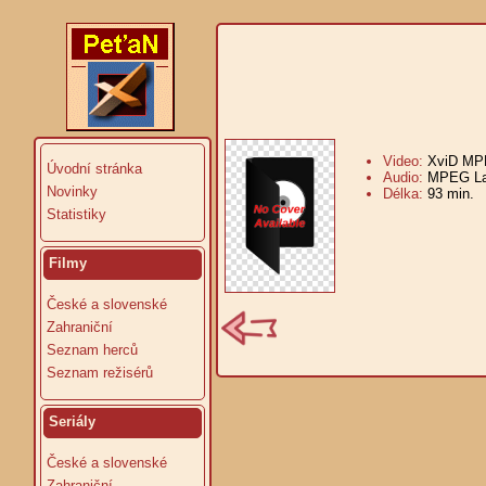
Video:
XviD MPE
Úvodní stránka
Audio:
MPEG Lay
Novinky
Délka:
93 min.
V
Statistiky
Filmy
České a slovenské
Zahraniční
Seznam herců
Seznam režisérů
Seriály
České a slovenské
Zahraniční