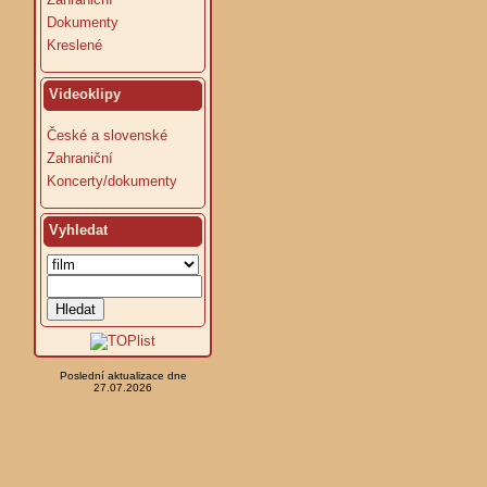
Dokumenty
Kreslené
Videoklipy
České a slovenské
Zahraniční
Koncerty/dokumenty
Vyhledat
Poslední aktualizace dne
27.07.2026