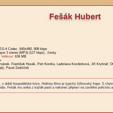
Fešák Hubert
G-4 Codec, 640x480, 908 kbps
er 3 stereo (MP3) (127 kbps)
, česky
elikost:
636 MB
k
mánek, František Husák, Petr Kostka, Ladislava Kozderková, Jiří Krytinář, 
plý, Pavel Zedníček
, v době hospodářské krize. Hrdinou filmu je typický žižkovský frajer. S chyt
álu. Fešák mu uniká z každé pasti a nakonec připraví na zavilého policistu a