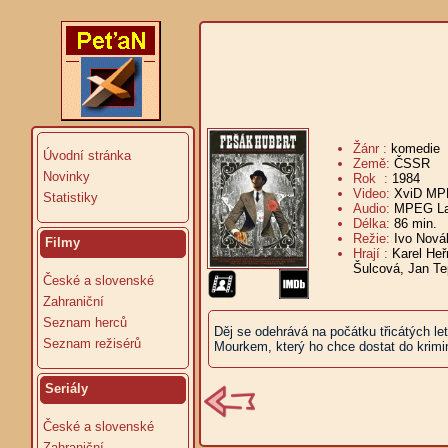
Žánr :
komedie
Úvodní stránka
Země:
ČSSR
Novinky
Rok :
1984
Video:
XviD MPE
Statistiky
Audio:
MPEG Lay
Délka:
86 min.
V
Režie:
Ivo Nová
Filmy
Hrají :
Karel Heř
Šulcová, Jan Te
České a slovenské
Zahraniční
Seznam herců
Děj se odehrává na počátku třicátých let
Seznam režisérů
Mourkem, který ho chce dostat do krimin
Seriály
České a slovenské
Zahraniční