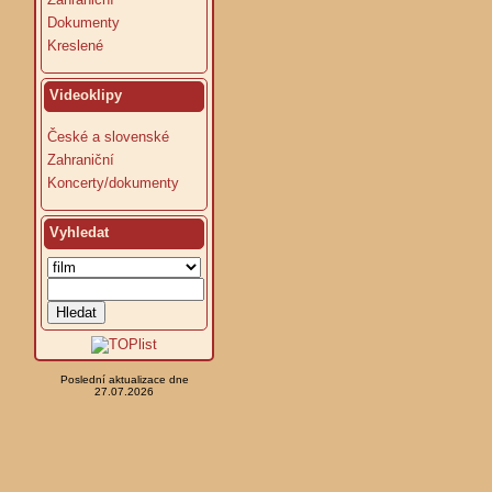
Dokumenty
Kreslené
Videoklipy
České a slovenské
Zahraniční
Koncerty/dokumenty
Vyhledat
Poslední aktualizace dne
27.07.2026