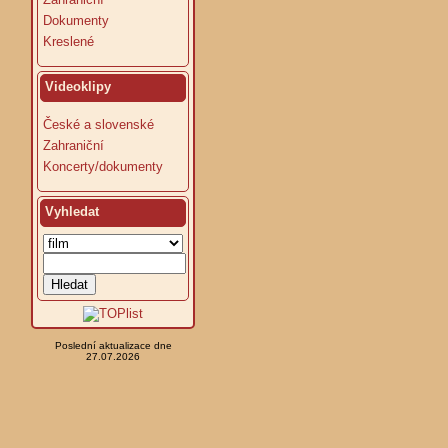
Dokumenty
Kreslené
Videoklipy
České a slovenské
Zahraniční
Koncerty/dokumenty
Vyhledat
Poslední aktualizace dne
27.07.2026