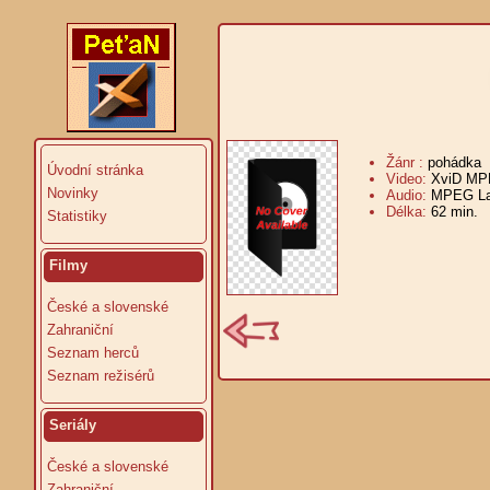
Žánr :
pohádka
Úvodní stránka
Video:
XviD MPE
Novinky
Audio:
MPEG Lay
Délka:
62 min.
V
Statistiky
Filmy
České a slovenské
Zahraniční
Seznam herců
Seznam režisérů
Seriály
České a slovenské
Zahraniční