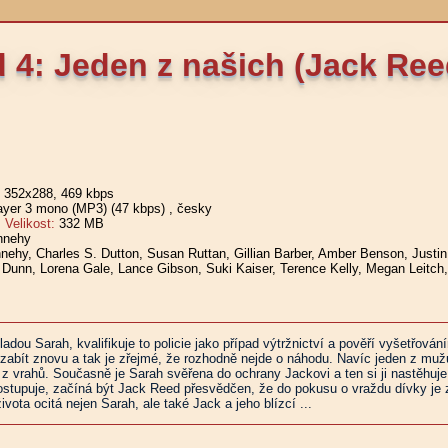
 4: Jeden z našich (Jack Re
, 352x288, 469 kbps
er 3 mono (MP3) (47 kbps)
, česky
elikost:
332 MB
nnehy
nehy, Charles S. Dutton, Susan Ruttan, Gillian Barber, Amber Benson, Justin
Dunn, Lorena Gale, Lance Gibson, Suki Kaiser, Terence Kelly, Megan Leitch
ladou Sarah, kvalifikuje to policie jako případ výtržnictví a pověří vyšetřov
zabít znovu a tak je zřejmé, že rozhodně nejde o náhodu. Navíc jeden z mužů p
n z vrahů. Současně je Sarah svěřena do ochrany Jackovi a ten si ji nastěhuje 
stupuje, začíná být Jack Reed přesvědčen, že do pokusu o vraždu dívky je zap
vota ocitá nejen Sarah, ale také Jack a jeho blízcí ...