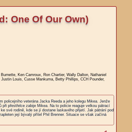
ed: One Of Our Own)
 Burnette, Ken Camroux, Ron Chartier, Wally Dalton, Nathaniel
, Justin Louis, Cusse Mankuma, Betty Phillips, CCH Pounder,
áním policejního veterána Jacka Reeda a jeho kolegu Mikea. Jenže
ři přestřelce zabije Mikea. Na to policie reaguje velkou pátrací
ke své rodině, kde se jí dostane laskavého přijetí. Jak pátrání pod
leten její bývalý přítel Phil Brenner. Situace se však začíná