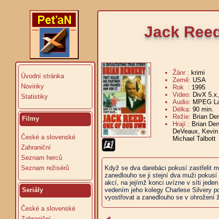
Jack Reed
Žánr :
krimi
Úvodní stránka
Země:
USA
Novinky
Rok :
1995
Video:
DivX 5.x
Statistiky
Audio:
MPEG Lay
Délka:
90 min.
V
Režie:
Brian De
Filmy
Hrají :
Brian Den
DeVeaux, Kevin 
České a slovenské
Michael Talbott
Zahraniční
Seznam herců
Seznam režisérů
Když se dva darebáci pokusí zastřelit m
zanedlouho se ji stejní dva muži pokusí 
akcí, na jejímž konci uvízne v síti jede
Seriály
vedením jeho kolegy Charlese Silvery po
vyostřovat a zanedlouho se v ohrožení ži
České a slovenské
Zahraniční