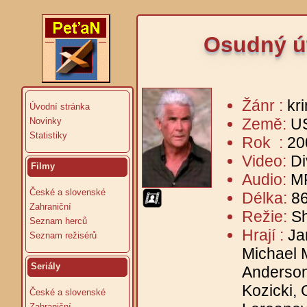
Osudný út
Žánr :
kr
Úvodní stránka
Země:
U
Novinky
Statistiky
Rok :
20
Video:
Di
Filmy
Audio:
MP
České a slovenské
Délka:
86
Zahraniční
Režie:
Sh
Seznam herců
Hrají :
Ja
Seznam režisérů
Michael M
Seriály
Anderson
Kozicki,
České a slovenské
Zahraniční