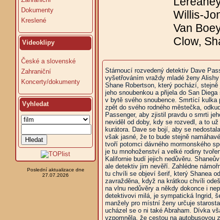
Lereaney
Dokumenty
Willis-J
Kreslené
Van Boey
Clow, Sh
Videoklipy
České a slovenské
Stárnoucí rozvedený detektiv Dave Pass
Zahraniční
vyšetřováním vraždy mladé ženy Alishy 
Koncerty/dokumenty
Shane Robertson, který pochází, stejně
jeho snoubenkou a přijela do San Diega 
v bytě svého snoubence. Smrtící kulka 
Vyhledat
zpět do svého rodného městečka, odkud 
Passenger, aby zjistil pravdu o smrti je
neviděl od doby, kdy se rozvedl, a to už
kurátora. Dave se bojí, aby se nedostala
však jasné, že to bude stejně namáhavé 
tvoří potomci dávného mormonského spole
je tu mnohoženství a velké rodiny tvořen
Kalifornie budí jejich nedůvěru. Shaneův 
ale detektiv jim nevěří. Zahlédne námo
Poslední aktualizace dne
tu chvíli se objeví šerif, který Shanea 
27.07.2026
zavražděna, když na krátkou chvíli odeš
na vlnu nedůvěry a někdy dokonce i nepřá
detektivovi milá, je sympatická Ingrid,
manžely pro místní ženy určuje starosta
ucházel se o ni také Abraham. Dívka vša
vzpomněla, že cestou na autobusovou z