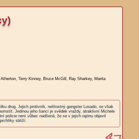
cy)
therton, Terry Kinney, Bruce McGill, Ray Sharkey, Marita
lku drog. Jejich protivník, nelítostný gangster Losado, se však
mstít. Jedinou jeho šancí je svědek vraždy, atraktivní Michele
 policie není vůbec nadšená, že se v jejich rajónu objevil
chlíky sblíží.