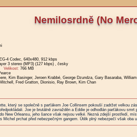
Nemilosrdně (No Mer
mi
G-4 Codec, 640x480, 912 kbps
er 3 stereo (MP3) (127 kbps)
, česky
Velikost:
766 MB
Pearce
ere, Kim Basinger, Jeroen Krabbé, George Dzundza, Gary Basaraba, William A
Mitchell, Fred Gratton, Dionisio, Ray Brown, Kim Chan
lette, který se společně s parťákem Joe Collinsem pokouší zadržet velkou zási
dpokládali. Joe je brutálně zavražděn a Eddie je odhodlán parťákovu smrt po
 New Orleansu, jeho šance však nejsou velké. Nezná zdejší prostředí, místní
s Michel prchat před nebezpečným gangem. Útěk plný nebezpečí však oba upr