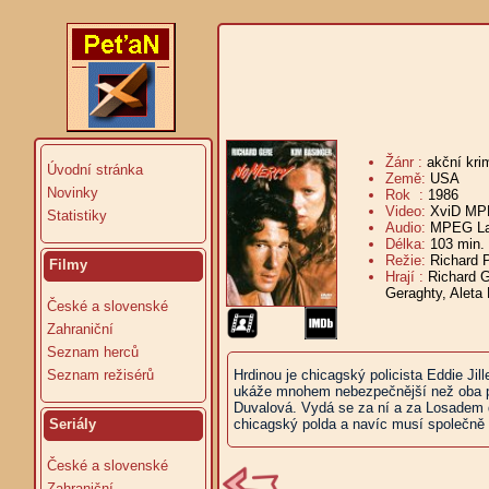
Žánr :
akční kri
Úvodní stránka
Země:
USA
Novinky
Rok :
1986
Video:
XviD MPE
Statistiky
Audio:
MPEG Lay
Délka:
103 min.
Režie:
Richard 
Filmy
Hrají :
Richard G
Geraghty, Aleta 
České a slovenské
Zahraniční
Seznam herců
Seznam režisérů
Hrdinou je chicagský policista Eddie Jil
ukáže mnohem nebezpečnější než oba pře
Duvalová. Vydá se za ní a za Losadem do
Seriály
chicagský polda a navíc musí společně 
České a slovenské
Zahraniční