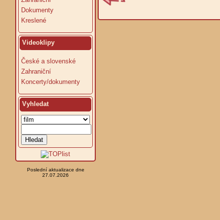
Dokumenty
Kreslené
Videoklipy
České a slovenské
Zahraniční
Koncerty/dokumenty
Vyhledat
Poslední aktualizace dne
27.07.2026