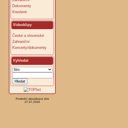
Dokumenty
Kreslené
Videoklipy
České a slovenské
Zahraniční
Koncerty/dokumenty
Vyhledat
Poslední aktualizace dne
27.07.2026