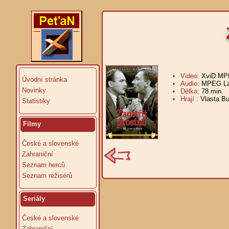
Video:
XviD MPE
Úvodní stránka
Audio:
MPEG Lay
Novinky
Délka:
78 min.
V
Hrají :
Vlasta Bu
Statistiky
Filmy
České a slovenské
Zahraniční
Seznam herců
Seznam režisérů
Seriály
České a slovenské
Zahraniční