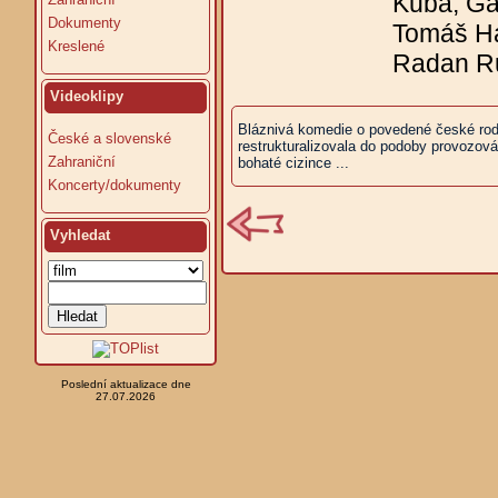
Kuba, Gab
Dokumenty
Tomáš Ha
Kreslené
Radan Ru
Videoklipy
Bláznivá komedie o povedené české rodi
České a slovenské
restrukturalizovala do podoby provozová
Zahraniční
bohaté cizince ...
Koncerty/dokumenty
Vyhledat
Poslední aktualizace dne
27.07.2026