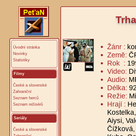
Trha
Žánr :
ko
Úvodní stránka
Země:
Č
Novinky
Statistiky
Rok :
19
Video:
Di
Filmy
Audio:
MP
České a slovenské
Délka:
92
Zahraniční
Režie:
Mi
Seznam herců
Hrají :
He
Seznam režisérů
Kostelka
Seriály
Aiysi, Va
Čížková,
České a slovenské
Zahraniční