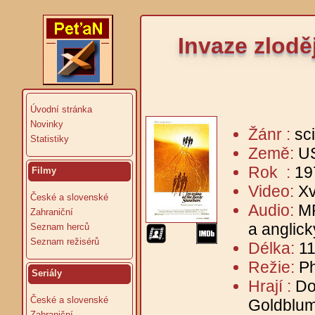
Invaze zlodě
Úvodní stránka
Novinky
Žánr :
sci
Statistiky
Země:
U
Rok :
19
Filmy
Video:
Xv
České a slovenské
Audio:
MP
Zahraniční
a anglick
Seznam herců
Seznam režisérů
Délka:
11
Režie:
Ph
Seriály
Hrají :
Do
České a slovenské
Goldblum
Zahraniční