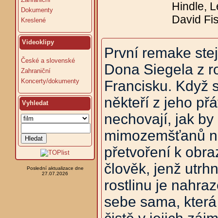
Hindle, L
Dokumenty
David Fis
Kreslené
Videoklipy
První remake ste
České a slovenské
Dona Siegela z r
Zahraniční
Koncerty/dokumenty
Francisku. Když 
někteří z jeho přá
Vyhledat
nechovají, jak by
mimozemšťanů na 
přetvoření k obr
člověk, jenž utrh
Poslední aktualizace dne
27.07.2026
rostlinu je nahra
sebe sama, která