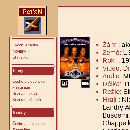
Žánr :
ak
Úvodní stránka
Země:
U
Novinky
Statistiky
Rok :
19
Video:
Di
Filmy
Audio:
MP
České a slovenské
Délka:
11
Zahraniční
Režie:
S
Seznam herců
Hrají :
Ni
Seznam režisérů
Landry Al
Seriály
Buscemi, 
Chappell
České a slovenské
Zahraniční