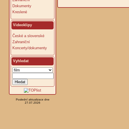
Dokumenty
Kreslené
Videoklipy
České a slovenské
Zahraniční
Koncerty/dokumenty
Vyhledat
Poslední aktualizace dne
27.07.2026