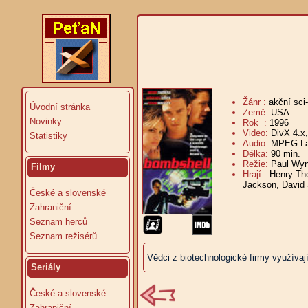
Žánr :
akční sci-
Úvodní stránka
Země:
USA
Novinky
Rok :
1996
Video:
DivX 4.x
Statistiky
Audio:
MPEG Lay
Délka:
90 min.
V
Režie:
Paul Wy
Filmy
Hrají :
Henry Tho
Jackson, David 
České a slovenské
Zahraniční
Seznam herců
Seznam režisérů
Vědci z biotechnologické firmy využívají 
Seriály
České a slovenské
Zahraniční