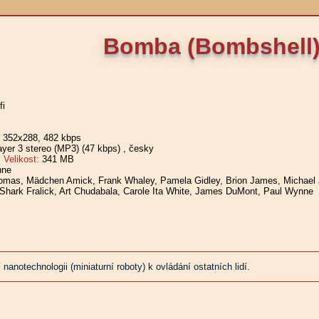
Bomba (Bombshell
fi
, 352x288, 482 kbps
er 3 stereo (MP3) (47 kbps)
, česky
elikost:
341 MB
nne
mas, Mädchen Amick, Frank Whaley, Pamela Gidley, Brion James, Michael Ja
Shark Fralick, Art Chudabala, Carole Ita White, James DuMont, Paul Wynne
nanotechnologii (miniaturní roboty) k ovládání ostatních lidí.