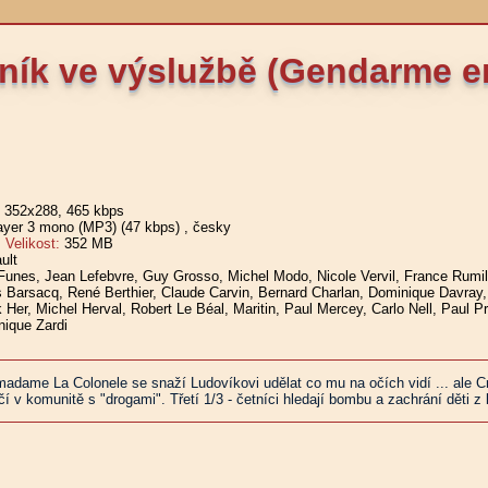
ník ve výslužbě (Gendarme en
, 352x288, 465 kbps
er 3 mono (MP3) (47 kbps)
, česky
elikost:
352 MB
ult
Funes, Jean Lefebvre, Guy Grosso, Michel Modo, Nicole Vervil, France Rumil
s Barsacq, René Berthier, Claude Carvin, Bernard Charlan, Dominique Davray, 
k Her, Michel Herval, Robert Le Béal, Maritin, Paul Mercey, Carlo Nell, Paul
ique Zardi
 madame La Colonele se snaží Ludovíkovi udělat co mu na očích vidí ... ale C
í v komunitě s "drogami". Třetí 1/3 - četníci hledají bombu a zachrání děti z 