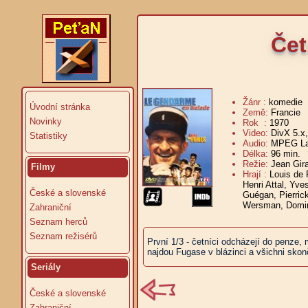
Čet
Žánr :
komedie
Úvodní stránka
Země:
Francie
Novinky
Rok :
1970
Video:
DivX 5.x
Statistiky
Audio:
MPEG Lay
Délka:
96 min.
V
Režie:
Jean Gira
Filmy
Hrají :
Louis de 
Henri Attal, Yve
České a slovenské
Guégan, Pierric
Wersman, Domin
Zahraniční
Seznam herců
Seznam režisérů
První 1/3 - četníci odcházejí do penze,
najdou Fugase v blázinci a všichni skonč
Seriály
České a slovenské
Zahraniční