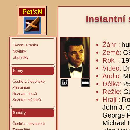
Instantní
Žánr :
hu
Úvodní stránka
Země:
G
Novinky
Statistiky
Rok :
19
Video:
Di
Filmy
Audio:
MP
České a slovenské
Délka:
25
Zahraniční
Režie:
Ge
Seznam herců
Hrají :
Ro
Seznam režisérů
John J. 
Seriály
George R
Michael B
České a slovenské
Zahraniční