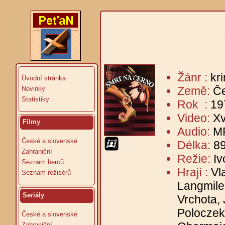
Žánr :
kr
Úvodní stránka
Země:
Č
Novinky
Statistiky
Rok :
19
Video:
Xv
Filmy
Audio:
MP
České a slovenské
Délka:
89
Zahraniční
Režie:
I
Seznam herců
Hrají :
Vl
Seznam režisérů
Langmile
Seriály
Vrchota, 
Poloczek
České a slovenské
Zahraniční