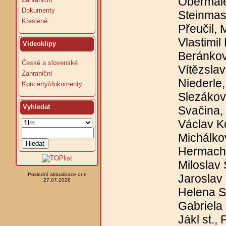
Obermaie
Dokumenty
Steinmas
Kreslené
Přeučil, 
Vlastimil
Videoklipy
Beránkov
České a slovenské
Vítězslav
Zahraniční
Niederle
Koncerty/dokumenty
Slezákov
Vyhledat
Svačina, 
Václav Ko
Michálkov
Hermacho
Miloslav 
Poslední aktualizace dne
Jaroslav
27.07.2026
Helena S
Gabriela
Jákl st., 