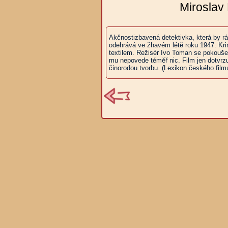
Miroslav
Akčnostizbavená detektivka, která by rá
odehrává ve žhavém létě roku 1947. Kri
textilem. Režisér Ivo Toman se pokouš
mu nepovede téměř nic. Film jen dotvrzuj
činorodou tvorbu. (Lexikon českého film