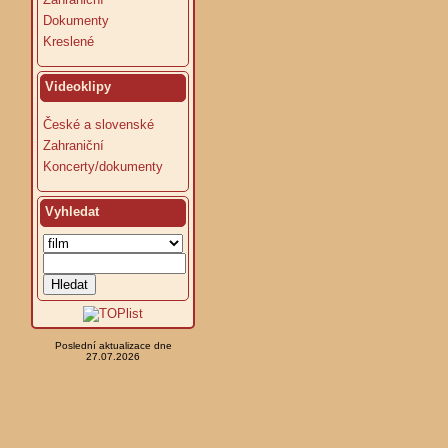
Dokumenty
Kreslené
Videoklipy
České a slovenské
Zahraniční
Koncerty/dokumenty
Vyhledat
Poslední aktualizace dne
27.07.2026