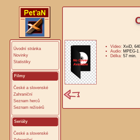
Video:
XviD, 64
Úvodní stránka
Audio:
MPEG-1 A
Novinky
Délka:
57 min.
V
Statistiky
Filmy
České a slovenské
Zahraniční
Seznam herců
Seznam režisérů
Seriály
České a slovenské
Zahraniční