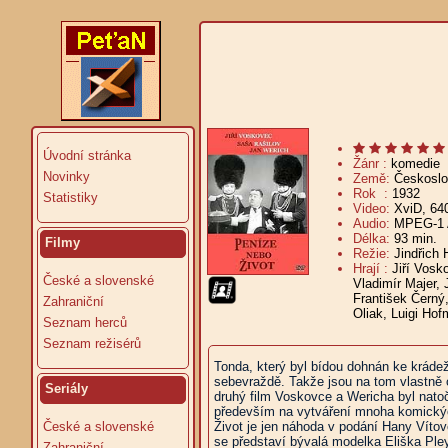
Úvodní stránka
Žánr :
komedie
Novinky
Země:
Českosl
Rok :
1932
Statistiky
Video:
XviD, 64
Audio:
MPEG-1 A
Délka:
93 min.
V
Filmy
Režie:
Jindřich 
Hrají :
Jiří Vosk
České a slovenské
Vladimír Majer, 
František Černý
Zahraniční
Oliak, Luigi Hof
Seznam herců
Seznam režisérů
Tonda, který byl bídou dohnán ke krádež
sebevraždě. Takže jsou na tom vlastně 
Seriály
druhý film Voskovce a Wericha byl natoče
především na vytváření mnoha komických 
České a slovenské
Život je jen náhoda v podání Hany Víto
se představí bývalá modelka Eliška Pley
Zahraniční