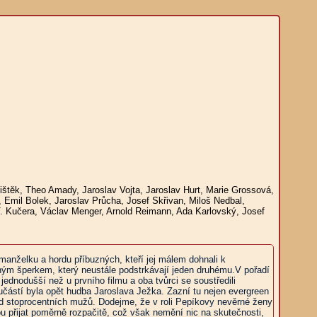
štěk, Theo Amady, Jaroslav Vojta, Jaroslav Hurt, Marie Grossová,
, Emil Bolek, Jaroslav Průcha, Josef Skřivan, Miloš Nedbal,
V. Kučera, Václav Menger, Arnold Reimann, Ada Karlovský, Josef
 manželku a hordu příbuzných, kteří jej málem dohnali k
eným šperkem, který neustále podstrkávají jeden druhému.V pořadí
jednodušší než u prvního filmu a oba tvůrci se soustředili
oučástí byla opět hudba Jaroslava Ježka. Zazní tu nejen evergreen
od stoprocentních mužů. Dodejme, že v roli Pepíkovy nevěrné ženy
ou přijat poměrně rozpačitě, což však nemění nic na skutečnosti,