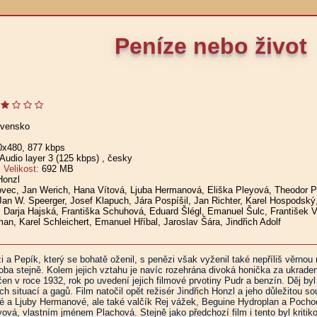
Peníze nebo život
ovensko
0x480, 877 kbps
udio layer 3 (125 kbps)
, česky
elikost:
692 MB
Honzl
ovec, Jan Werich, Hana Vítová, Ljuba Hermanová, Eliška Pleyová, Theodor Pi
Jan W. Speerger, Josef Klapuch, Jára Pospíšil, Jan Richter, Karel Hospodský
, Darja Hajská, Františka Schuhová, Eduard Šlégl, Emanuel Šulc, František 
man, Karel Schleichert, Emanuel Hříbal, Jaroslav Šára, Jindřich Adolf
i a Pepík, který se bohatě oženil, s penězi však vyženil také nepříliš věrnou
oba stejně. Kolem jejich vztahu je navíc rozehrána divoká honička za ukrad
n v roce 1932, rok po uvedení jejich filmové prvotiny Pudr a benzín. Děj byl 
situací a gagů. Film natočil opět režisér Jindřich Honzl a jeho důležitou s
vé a Ljuby Hermanové, ale také valčík Rej vážek, Beguine Hydroplan a Poch
ová, vlastním jménem Plachová. Stejně jako předchozí film i tento byl kritik